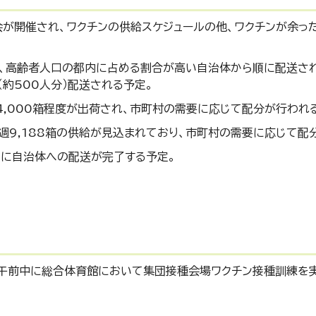
会が開催され、ワクチンの供給スケジュールの他、ワクチンが余っ
、高齢者人口の都内に占める割合が高い自治体から順に配送さ
（約500人分）配送される予定。
4,000箱程度が出荷され、市町村の需要に応じて配分が行われ
毎週9,188箱の供給が見込まれており、市町村の需要に応じて配
中に自治体への配送が完了する予定。
日）午前中に総合体育館において集団接種会場ワクチン接種訓練を