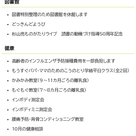
図書館
図書特別整理のため図書館を休館します
どっきんどようび
杉山亮ものがたりライブ 読書の動機づけ指導50周年記念
健康
高齢者のインフルエンザ予防接種費用を一部負担します
もうすぐパパ・ママのためのこうのとり学級平日クラス（全2回）
かみかみ教室（9～11カ月ごろの離乳食）
もぐもぐ教室（7～8カ月ごろの離乳食）
インボディ測定会
インボディミニ測定会
腰痛予防・背骨コンディショニング教室
10月の健康相談