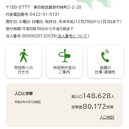
〒180-8777 東京都武蔵野市緑町2-2-28
代表電話番号：0422-51-5131
閉庁日：土曜日・日曜日、祝休日、年末年始（12月29日から1月3日まで）
受付時間：午前8時30分から午後5時まで
法人番号：8000020132039（
法人番号について
）
市役所への
市役所庁舎の
各課の
行き方
ご案内
仕事・連絡先
人口と世帯
148,628
総人口
人
令和8年8月1日現在
80,172
世帯数
世帯
人口統計