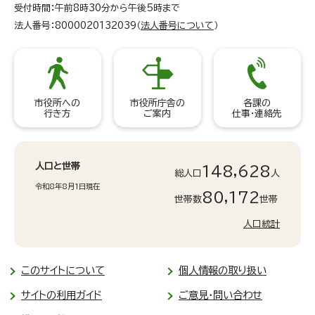
受付時間：午前8時30分から午後5時まで
法人番号：8000020132039（
法人番号について
）
市役所への
市役所庁舎の
各課の
行き方
ご案内
仕事・連絡先
人口と世帯
148,628
総人口
人
令和8年8月1日現在
80,172
世帯数
世帯
人口統計
このサイトについて
個人情報の取り扱い
サイトの利用ガイド
ご意見・問い合わせ