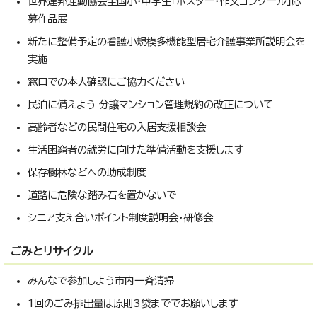
世界連邦運動協会全国小・中学生「ポスター・作文コンクール」応
募作品展
新たに整備予定の看護小規模多機能型居宅介護事業所説明会を
実施
窓口での本人確認にご協力ください
民泊に備えよう 分譲マンション管理規約の改正について
高齢者などの民間住宅の入居支援相談会
生活困窮者の就労に向けた準備活動を支援します
保存樹林などへの助成制度
道路に危険な踏み石を置かないで
シニア支え合いポイント制度説明会・研修会
ごみとリサイクル
みんなで参加しよう市内一斉清掃
1回のごみ排出量は原則3袋まででお願いします