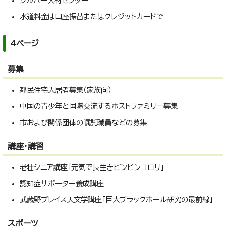
シルバー人材センター
水道料金は口座振替またはクレジットカードで
4ページ
募集
都民住宅入居者募集（家族向）
中国の青少年と国際交流するホストファミリー募集
市および関係団体の嘱託職員などの募集
講座・講習
老壮シニア講座「元気で長生きピンピンコロリ」
認知症サポーター養成講座
武蔵野プレイス天文学講座「巨大ブラックホール研究の最前線」
スポーツ