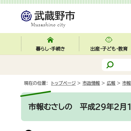
暮らし・手続き
出産・子ども・教育
現在の位置：
トップページ
>
市政情報
>
広報
>
市報
市報むさしの 平成29年2月1