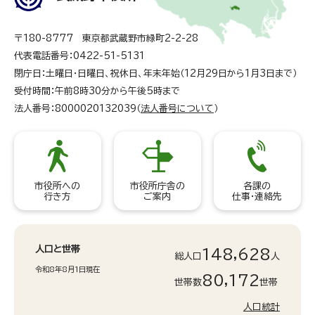
〒180-8777 東京都武蔵野市緑町2-2-28
代表電話番号：0422-51-5131
閉庁日：土曜日・日曜日、祝休日、年末年始（12月29日から1月3日まで）
受付時間：午前8時30分から午後5時まで
法人番号：8000020132039（
法人番号について
）
市役所への
市役所庁舎の
各課の
行き方
ご案内
仕事・連絡先
人口と世帯
148,628
総人口
人
令和8年8月1日現在
80,172
世帯数
世帯
人口統計