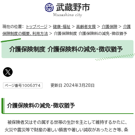
現在の位置：
トップページ
>
健康・福祉
>
高齢者支援
>
介護保険
>
介護
保険制度の概要、利用方法
>
介護保険制度 介護保険料の減免・徴収猶予
介護保険制度 介護保険料の減免・徴収猶予
更新日 2024年3月28日
ページ番号1006374
介護保険料の減免・徴収猶予
被保険者又はその属する世帯の生計を主として維持するかたに、
火災や震災等で財産の著しい損害や著しい減収があったとき等、条