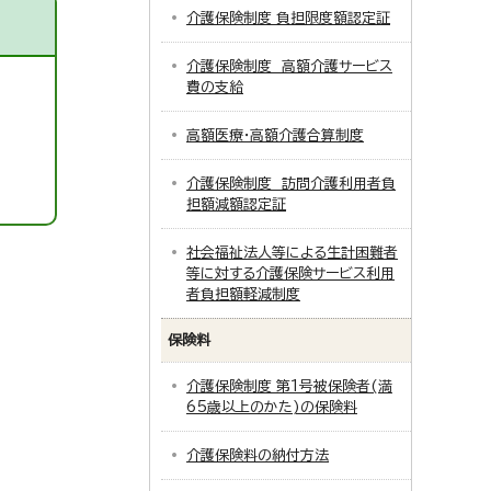
介護保険制度 負担限度額認定証
介護保険制度 高額介護サービス
費の支給
高額医療・高額介護合算制度
介護保険制度 訪問介護利用者負
担額減額認定証
社会福祉法人等による生計困難者
等に対する介護保険サービス利用
者負担額軽減制度
保険料
介護保険制度 第1号被保険者(満
65歳以上のかた)の保険料
介護保険料の納付方法