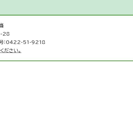
当
-28
：0422-51-9218
ください。