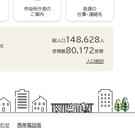
市役所庁舎の
各課の
ご案内
仕事・連絡先
148,628
総人口
人
現在
80,172
世帯数
世帯
人口統計
合わせ
携帯電話版