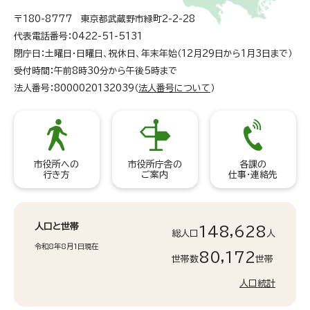
〒180-8777 東京都武蔵野市緑町2-2-28
代表電話番号：0422-51-5131
閉庁日：土曜日・日曜日、祝休日、年末年始（12月29日から1月3日まで）
受付時間：午前8時30分から午後5時まで
法人番号：8000020132039（
法人番号について
）
市役所への
市役所庁舎の
各課の
行き方
ご案内
仕事・連絡先
人口と世帯
148,628
総人口
人
令和8年8月1日現在
80,172
世帯数
世帯
人口統計