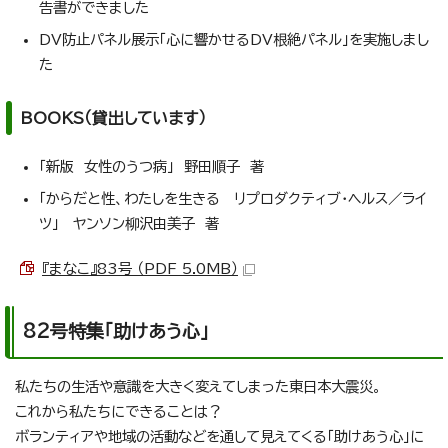
告書ができました
DV防止パネル展示「心に響かせるDV根絶パネル」を実施しまし
た
BOOKS（貸出しています）
「新版 女性のうつ病」 野田順子 著
「からだと性、わたしを生きる リプロダクティブ・ヘルス／ライ
ツ」 ヤンソン柳沢由美子 著
『まなこ』83号 （PDF 5.0MB）
82号特集「助けあう心」
私たちの生活や意識を大きく変えてしまった東日本大震災。
これから私たちにできることは？
ボランティアや地域の活動などを通して見えてくる「助けあう心」に