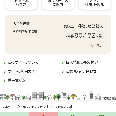
市役所への
市役所庁舎の
各課の
行き方
ご案内
仕事・連絡先
人口と世帯
148,628
総人口
人
令和8年8月1日現在
80,172
世帯数
世帯
人口統計
このサイトについて
個人情報の取り扱い
サイトの利用ガイド
ご意見・問い合わせ
携帯電話版
Copyright © Musashino-city. All rights Reserved.