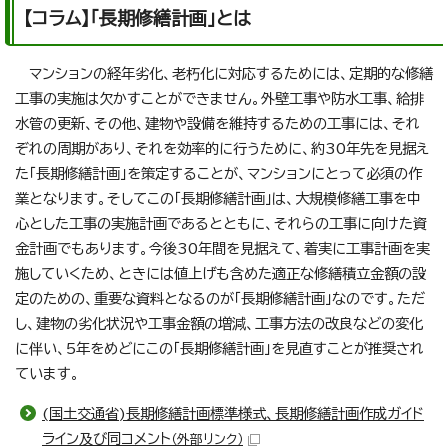
【コラム】「長期修繕計画」とは
マンションの経年劣化、老朽化に対応するためには、定期的な修繕
工事の実施は欠かすことができません。外壁工事や防水工事、給排
水管の更新、その他、建物や設備を維持するための工事には、それ
ぞれの周期があり、それを効率的に行うために、約30年先を見据え
た「長期修繕計画」を策定することが、マンションにとって必須の作
業となります。そしてこの「長期修繕計画」は、大規模修繕工事を中
心とした工事の実施計画であるとともに、それらの工事に向けた資
金計画でもあります。今後30年間を見据えて、着実に工事計画を実
施していくため、ときには値上げも含めた適正な修繕積立金額の設
定のための、重要な資料となるのが「長期修繕計画」なのです。ただ
し、建物の劣化状況や工事金額の増減、工事方法の改良などの変化
に伴い、5年をめどにこの「長期修繕計画」を見直すことが推奨され
ています。
(国土交通省)長期修繕計画標準様式、長期修繕計画作成ガイド
ライン及び同コメント
（外部リンク）