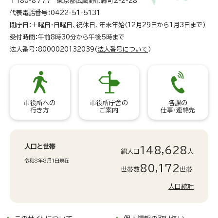
〒180-8777 東京都武蔵野市緑町2-2-28
代表電話番号：0422-51-5131
閉庁日：土曜日・日曜日、祝休日、年末年始（12月29日から1月3日まで）
受付時間：午前8時30分から午後5時まで
法人番号：8000020132039（
法人番号について
）
市役所への
市役所庁舎の
各課の
行き方
ご案内
仕事・連絡先
人口と世帯
148,628
総人口
人
令和8年8月1日現在
80,172
世帯数
世帯
人口統計