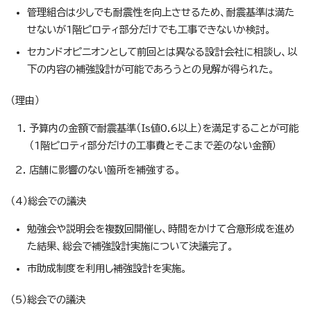
管理組合は少しでも耐震性を向上させるため、耐震基準は満た
せないが1階ピロティ部分だけでも工事できないか検討。
セカンドオピニオンとして前回とは異なる設計会社に相談し、以
下の内容の補強設計が可能であろうとの見解が得られた。
（理由）
予算内の金額で耐震基準（Is値0.6以上）を満足することが可能
（1階ピロティ部分だけの工事費とそこまで差のない金額）
店舗に影響のない箇所を補強する。
（4）総会での議決
勉強会や説明会を複数回開催し、時間をかけて合意形成を進め
た結果、総会で補強設計実施について決議完了。
市助成制度を利用し補強設計を実施。
（5）総会での議決