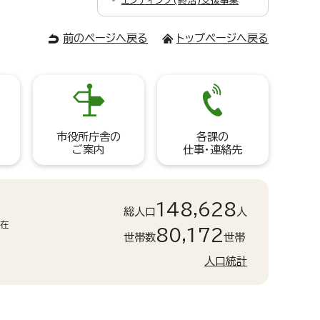
エンディング(終活)支援事業
前のページへ戻る
トップページへ戻る
市役所庁舎の
各課の
ご案内
仕事・連絡先
148,628
総人口
人
現在
80,172
世帯数
世帯
人口統計