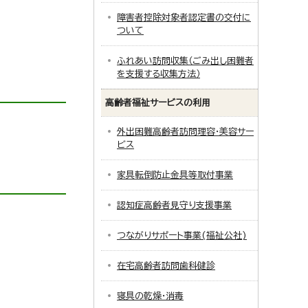
障害者控除対象者認定書の交付に
ついて
ふれあい訪問収集（ごみ出し困難者
を支援する収集方法）
高齢者福祉サービスの利用
外出困難高齢者訪問理容・美容サー
ビス
家具転倒防止金具等取付事業
認知症高齢者見守り支援事業
つながりサポート事業(福祉公社)
在宅高齢者訪問歯科健診
寝具の乾燥・消毒