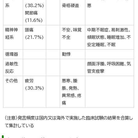
系
(38.2%)
骨格硬直
悪
関節痛
(11.6%)
精神神
頭痛
不安、味覚
中期不眠症、易刺激性、
経系
(21.7%)
不全
傾眠状態、睡眠増加、不
安定睡眠、不眠
循環器
動悸
過敏性
顔面浮腫、呼吸困難、気
反応
管支痙攣
その他
疲労
悪寒、腫
(30.3%)
脹、発熱、
異常感、疼
痛
（注意）発言頻度は国内又は海外で実施した臨床試験の結果を合算し
て集計している