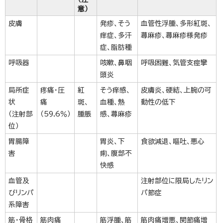
意）
皮膚
発疹、そう
血管性浮腫、多形紅斑、
痒症、多汗
蕁麻疹、蕁麻疹様発疹
症、脂肪種
呼吸器
咳嗽、鼻咽
呼吸困難、気管支痙攣
頭炎
局所症
疼痛・圧
紅
そう痒感、
皮膚炎、硬結、上腕の可
状
痛
斑、
血種、熱
動性の低下
（注射部
（59.6％）
腫脹
感、蕁麻疹
位）
胃腸障
胃炎、下
食欲減退、嘔吐、悪心
害
痢、腹部不
快感
血管及
注射部位に限局したリン
びリンパ
パ節症
系障害
筋・骨格
筋肉痛
筋浮腫、筋
筋肉痛増悪、関節痛増