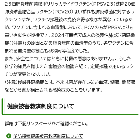
23価肺炎球菌莢膜ポリサッカライドワクチン（PPSV23）沈降20価
肺炎球菌結合型ワクチン（PCV20）はいずれも肺炎球菌に対するワ
クチンですが、ワクチン接種後の免疫を得る機序が異なっているた
め、ワクチンに含まれる血清型において、PCVの方がPPSVよりも
高い有効性が期待でき、2024年時点で成人の侵襲性肺炎球菌感染
症(（注意）)の原因となる肺炎球菌の血清型のうち、各ワクチンに含
まれる血清型の割合も概ね同等程度でした。
また、安全性についてはともに特段の懸念はありません。こうした
科学的知見を踏まえた審議会の議論を経て、定期接種で用いるワク
チンが変更となりました。
（注意）侵襲性感染症とは、本来は菌が存在しない血液、髄液、関節液
などから菌が検出される感染症のことをいいます。
健康被害救済制度について
詳細は下記リンクページをご確認ください。
予防接種健康被害救済制度について