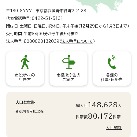
〒180-8777 東京都武蔵野市緑町2-2-28
代表電話番号：0422-51-5131
閉庁日：土曜日・日曜日、祝休日、年末年始（12月29日から1月3日まで）
受付時間：午前8時30分から午後5時まで
法人番号：8000020132039（
法人番号について
）
市役所への
市役所庁舎の
各課の
行き方
ご案内
仕事・連絡先
人口と世帯
148,628
総人口
人
令和8年8月1日現在
80,172
世帯数
世帯
人口統計