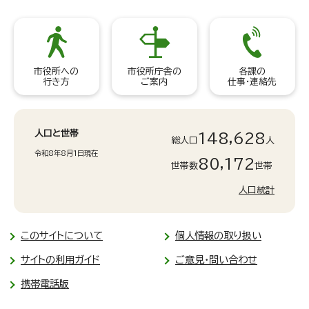
市役所への
市役所庁舎の
各課の
行き方
ご案内
仕事・連絡先
人口と世帯
148,628
総人口
人
令和8年8月1日現在
80,172
世帯数
世帯
人口統計
このサイトについて
個人情報の取り扱い
サイトの利用ガイド
ご意見・問い合わせ
携帯電話版