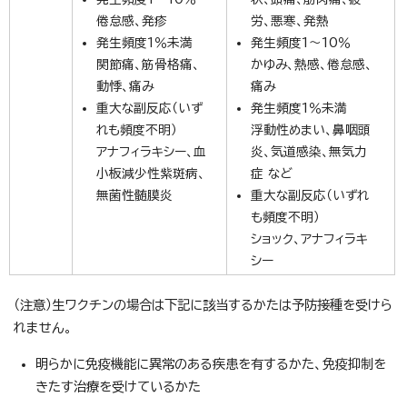
倦怠感、発疹
労、悪寒、発熱
発生頻度1％未満
発生頻度1～10％
関節痛、筋骨格痛、
かゆみ、熱感、倦怠感、
動悸、痛み
痛み
重大な副反応（いず
発生頻度1％未満
れも頻度不明）
浮動性めまい、鼻咽頭
アナフィラキシー、血
炎、気道感染、無気力
小板減少性紫斑病、
症 など
無菌性髄膜炎
重大な副反応（いずれ
も頻度不明）
ショック、アナフィラキ
シー
（注意）生ワクチンの場合は下記に該当するかたは予防接種を受けら
れません。
明らかに免疫機能に異常のある疾患を有するかた、免疫抑制を
きたす治療を受けているかた