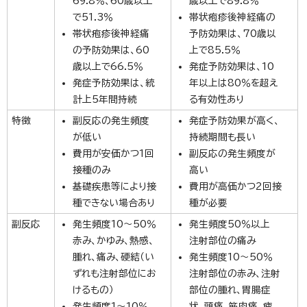
69.8％、60歳以上
歳以上で89.8％
で51.3％
帯状疱疹後神経痛の
帯状疱疹後神経痛
予防効果は、70歳以
の予防効果は、60
上で85.5％
歳以上で66.5％
発症予防効果は、10
発症予防効果は、統
年以上は80％を超え
計上5年間持続
る有効性あり
特徴
副反応の発生頻度
発症予防効果が高く、
が低い
持続期間も長い
費用が安価かつ1回
副反応の発生頻度が
接種のみ
高い
基礎疾患等により接
費用が高価かつ2回接
種できない場合あり
種が必要
副反応
発生頻度10～50％
発生頻度50％以上
赤み、かゆみ、熱感、
注射部位の痛み
腫れ、痛み、硬結（い
発生頻度10～50％
ずれも注射部位にお
注射部位の赤み、注射
けるもの）
部位の腫れ、胃腸症
発生頻度1～10％
状、頭痛、筋肉痛、疲