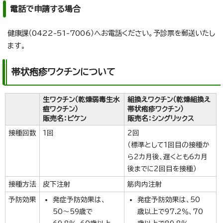
電話で申請する場合
健康課（0422-51-7006）へお電話ください。予診票を郵送いたし
ます。
帯状疱疹ワクチンについて
生ワクチン（乾燥弱毒生水
組換えワクチン（乾燥組換え
痘ワクチン）
帯状疱疹ワクチン）
販売名：ビケン
販売名：シングリックス
接種回数
1回
2回
（標準として1回目の接種か
ら2カ月後、遅くとも6カ月
後までに2回目を接種）
接種方法
皮下注射
筋肉内注射
予防効果
発症予防効果は、
発症予防効果は、50
50～59歳で
歳以上で97.2％、70