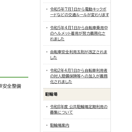
令和5年7月1日から電動キックボ
ードなどの交通ルールが変わります
令和5年4月1日から自転車乗用中
のヘルメット着用が努力義務化さ
れました
自転車安全利用五則が改正されま
した
令和2年4月1日から自転車利用者
の対人賠償保険等への加入が義務
化されました
車安全整備
駐輪場
令和8年度 公共駐輪場定期利用の
募集について
駐輪場案内