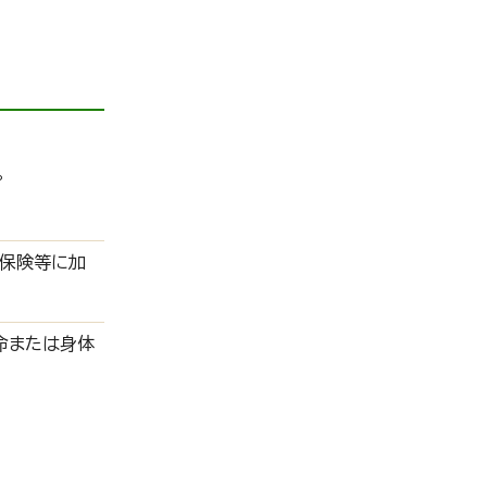
。
保険等に加
命または身体