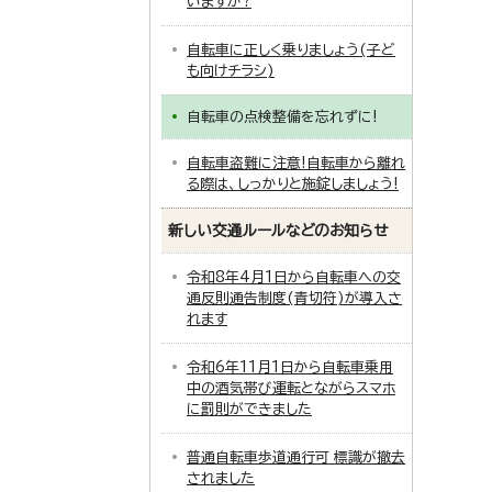
いますか?
自転車に正しく乗りましょう(子ど
も向けチラシ)
自転車の点検整備を忘れずに!
自転車盗難に注意!自転車から離れ
る際は、しっかりと施錠しましょう!
新しい交通ルールなどのお知らせ
令和8年4月1日から自転車への交
通反則通告制度(青切符)が導入さ
れます
令和6年11月1日から自転車乗用
中の酒気帯び運転とながらスマホ
に罰則ができました
普通自転車歩道通行可 標識が撤去
されました