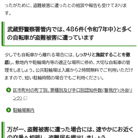
ったがために、盗難被害に遭ったとの相談や報告も受けておりま
す。
武蔵野警察署管内では、486件(令和7年中)と多く
の自転車が盗難被害に遭っています
少しでも自転車から離れる場合には、
しっかりと施錠することを徹
底
し、敷地内や駐輪場内等の適正な場所に停め、大切な自転車の管
理をしましょう。公共駐輪場は入庫から2時間無料でご利用いただけ
ますので、短い駐輪時間の場合でもご利用ください。
区市町村の町丁別、罪種別及び手口別認知件数(警視庁)
（外部リ
ンク）
駐輪場案内
万が一、盗難被害に遭った場合には、速やかにお近く
の交番へ相談し、盗難届を提出しましょう