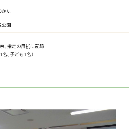
のかた
堤公園
察、指定の用紙に記録
1名、子ども1名）