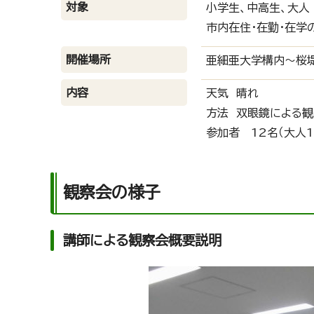
対象
小学生、中高生、大人
市内在住・在勤・在学
開催場所
亜細亜大学構内～桜
内容
天気 晴れ
方法 双眼鏡による観
参加者 12名（大人1
観察会の様子
講師による観察会概要説明