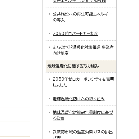
度差エネルギー）活用空調設備
公共施設への再生可能エネルギー
の導入
2050ゼロパートナー制度
まちの地球温暖化対策推進 事業者
向け制度
地球温暖化に関する取り組み
2050年ゼロカーボンシティを表明
しました
地球温暖化防止への取り組み
地球温暖化対策報告書制度に基づ
く公表
武蔵野市域の温室効果ガスの排出
状況