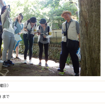
曜日）
時 まで