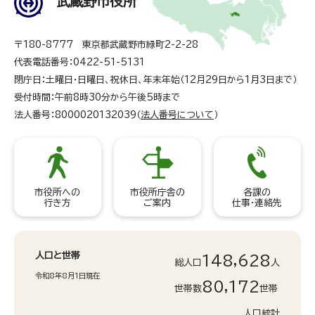
武蔵野市役所
〒180-8777 東京都武蔵野市緑町2-2-28
代表電話番号：0422-51-5131
閉庁日：土曜日・日曜日、祝休日、年末年始（12月29日から1月3日まで）
受付時間：午前8時30分から午後5時まで
法人番号：8000020132039（
法人番号について
）
市役所への
市役所庁舎の
各課の
行き方
ご案内
仕事・連絡先
人口と世帯
148,628
総人口
人
令和8年8月1日現在
80,172
世帯数
世帯
人口統計