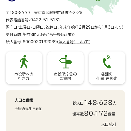
〒180-8777 東京都武蔵野市緑町2-2-28
代表電話番号：0422-51-5131
閉庁日：土曜日・日曜日、祝休日、年末年始（12月29日から1月3日まで）
受付時間：午前8時30分から午後5時まで
法人番号：8000020132039（
法人番号について
）
市役所への
市役所庁舎の
各課の
行き方
ご案内
仕事・連絡先
人口と世帯
148,628
総人口
人
令和8年8月1日現在
80,172
世帯数
世帯
人口統計