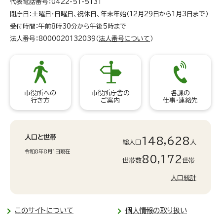
代表電話番号：0422-51-5131
閉庁日：土曜日・日曜日、祝休日、年末年始（12月29日から1月3日まで）
受付時間：午前8時30分から午後5時まで
法人番号：8000020132039（
法人番号について
）
市役所への
市役所庁舎の
各課の
行き方
ご案内
仕事・連絡先
人口と世帯
148,628
総人口
人
令和8年8月1日現在
80,172
世帯数
世帯
人口統計
このサイトについて
個人情報の取り扱い