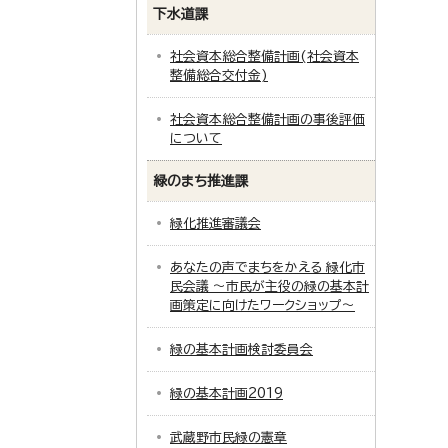
下水道課
社会資本総合整備計画(社会資本
整備総合交付金)
社会資本総合整備計画の事後評価
について
緑のまち推進課
緑化推進審議会
あなたの声でまちをかえる 緑化市
民会議 ～市民が主役の緑の基本計
画策定に向けたワークショップ～
緑の基本計画検討委員会
緑の基本計画2019
武蔵野市民緑の憲章