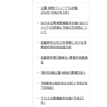
公園・緑地リニューアル計画
2020(令和2年3月)
仙川水辺環境整備基本計画(仙川リ
メイク)の評価と今後の方向性につ
いて
武蔵野市公共工作物等における多
摩産材等利用促進方針
武蔵野市第5期緑化・環境市民委員
会
「都市計画公園・緑地の整備方針」
「緑確保の総合的な方針」(令和2年
7月改定)
千川上水整備基本計画(平成22
年)