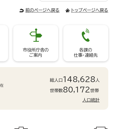
前のページへ戻る
トップページへ戻る
市役所庁舎の
各課の
ご案内
仕事・連絡先
148,628
総人口
人
現在
80,172
世帯数
世帯
人口統計