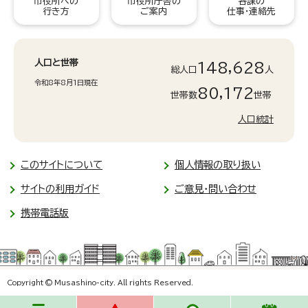
市役所への
市役所庁舎の
各課の
行き方
ご案内
仕事・連絡先
人口と世帯
148,628
総人口
人
令和8年8月1日現在
80,172
世帯数
世帯
人口統計
このサイトについて
個人情報の取り扱い
サイトの利用ガイド
ご意見・問い合わせ
携帯電話版
Copyright © Musashino-city. All rights Reserved.