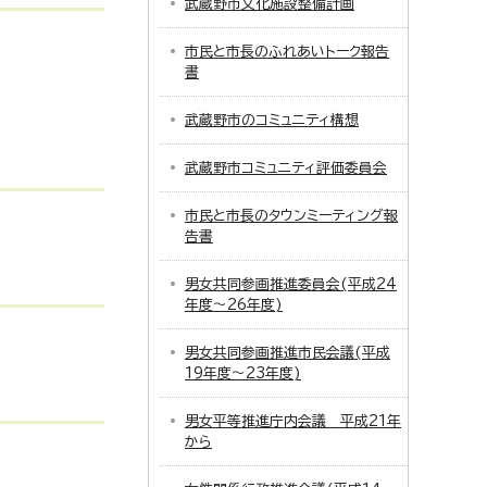
武蔵野市文化施設整備計画
市民と市長のふれあいトーク報告
書
武蔵野市のコミュニティ構想
武蔵野市コミュニティ評価委員会
市民と市長のタウンミーティング報
告書
男女共同参画推進委員会(平成24
年度～26年度)
男女共同参画推進市民会議(平成
19年度～23年度)
男女平等推進庁内会議 平成21年
から