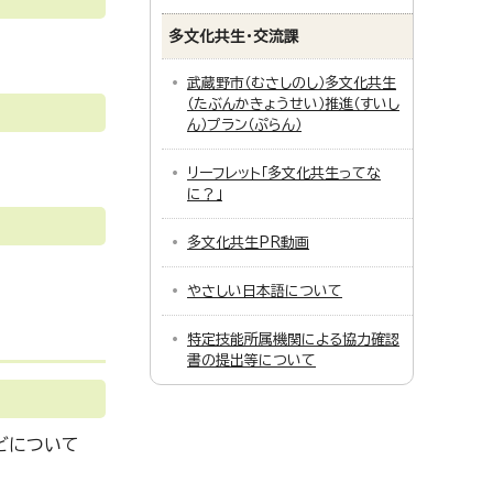
多文化共生・交流課
武蔵野市（むさしのし）多文化共生
（たぶんかきょうせい）推進（すいし
ん）プラン（ぷらん）
リーフレット「多文化共生ってな
に？」
多文化共生PR動画
やさしい日本語について
特定技能所属機関による協力確認
書の提出等について
どについて