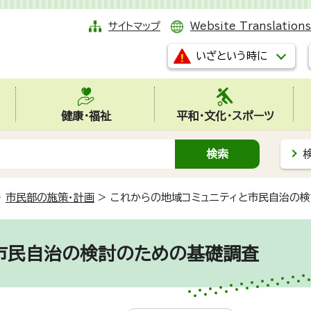
サイトマップ
Website Translations
いざという時に
健康・福祉
平和・文化・スポーツ
>
市民部の施策・計画
>
これからの地域コミュニティと市民自治の
市民自治の検討のための基礎調査