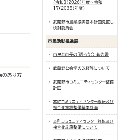
(令和8(2026)年度～令和
17(2035)年度)
武蔵野市農業振興基本計画見直し
検討委員会
市民活動推進課
市民と市長の「語ろう会」報告書
武蔵野公会堂の改修等について
治のあり方
武蔵野市コミュニティセンター整備
計画
本町コミュニティセンター移転及び
複合化施設整備基本計画
本町コミュニティセンター移転及び
複合化施設整備について