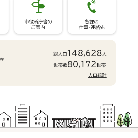
市役所庁舎の
各課の
ご案内
仕事・連絡先
148,628
総人口
人
現在
80,172
世帯数
世帯
人口統計