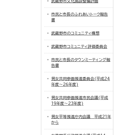
武蔵野市文化施設整備計画
市民と市長のふれあいトーク報告
書
武蔵野市のコミュニティ構想
武蔵野市コミュニティ評価委員会
市民と市長のタウンミーティング報
告書
男女共同参画推進委員会(平成24
年度～26年度)
男女共同参画推進市民会議(平成
19年度～23年度)
男女平等推進庁内会議 平成21年
から