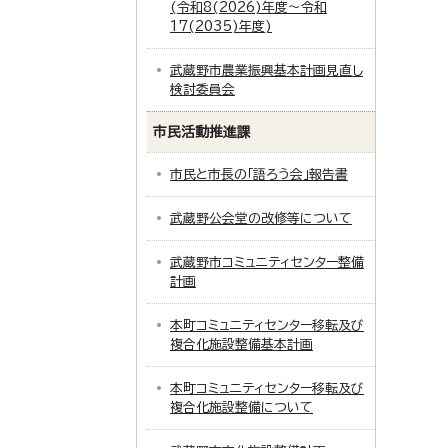
(令和8(2026)年度～令和
17(2035)年度)
武蔵野市農業振興基本計画見直し
検討委員会
市民活動推進課
市民と市長の「語ろう会」報告書
武蔵野公会堂の改修等について
武蔵野市コミュニティセンター整備
計画
本町コミュニティセンター移転及び
複合化施設整備基本計画
本町コミュニティセンター移転及び
複合化施設整備について