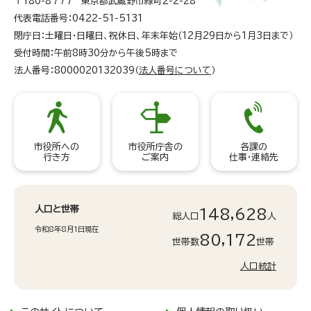
〒180-8777 東京都武蔵野市緑町2-2-28
代表電話番号：0422-51-5131
閉庁日：土曜日・日曜日、祝休日、年末年始（12月29日から1月3日まで）
受付時間：午前8時30分から午後5時まで
法人番号：8000020132039（
法人番号について
）
市役所への
市役所庁舎の
各課の
行き方
ご案内
仕事・連絡先
人口と世帯
148,628
総人口
人
令和8年8月1日現在
80,172
世帯数
世帯
人口統計