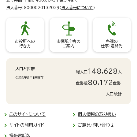
受付時間：午前8時30分から午後5時まで
法人番号：8000020132039（
法人番号について
）
市役所への
市役所庁舎の
各課の
行き方
ご案内
仕事・連絡先
人口と世帯
148,628
総人口
人
令和8年8月1日現在
80,172
世帯数
世帯
人口統計
このサイトについて
個人情報の取り扱い
サイトの利用ガイド
ご意見・問い合わせ
携帯電話版