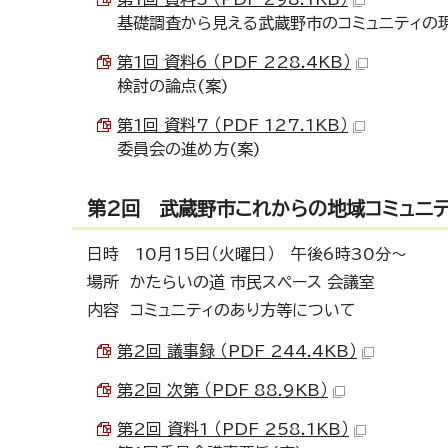
基礎調査から見える武蔵野市のコミュニティの
第1回 資料6 （PDF 228.4KB）
検討の論点(案)
第1回 資料7 （PDF 127.1KB）
委員会の進め方(案)
第2回 武蔵野市これからの地域コミュニ
日時 10月15日（火曜日） 午後6時30分～
場所 かたらいの道 市民スペース 会議室
内容 コミュニティのあり方等について
第2回 議事録 （PDF 244.4KB）
第2回 次第 （PDF 88.9KB）
第2回 資料1 （PDF 258.1KB）