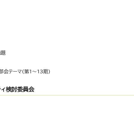
議題
会テーマ(第1～13期)
ティ検討委員会