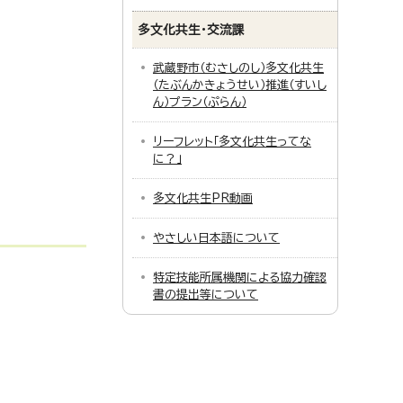
多文化共生・交流課
武蔵野市（むさしのし）多文化共生
（たぶんかきょうせい）推進（すいし
ん）プラン（ぷらん）
リーフレット「多文化共生ってな
に？」
多文化共生PR動画
やさしい日本語について
特定技能所属機関による協力確認
書の提出等について