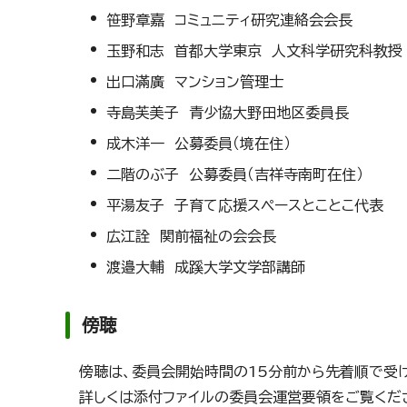
笹野章嘉 コミュニティ研究連絡会会長
玉野和志 首都大学東京 人文科学研究科教授
出口滿廣 マンション管理士
寺島芙美子 青少協大野田地区委員長
成木洋一 公募委員（境在住）
二階のぶ子 公募委員（吉祥寺南町在住）
平湯友子 子育て応援スペースとことこ代表
広江詮 関前福祉の会会長
渡邉大輔 成蹊大学文学部講師
傍聴
傍聴は、委員会開始時間の15分前から先着順で受
詳しくは添付ファイルの委員会運営要領をご覧くだ