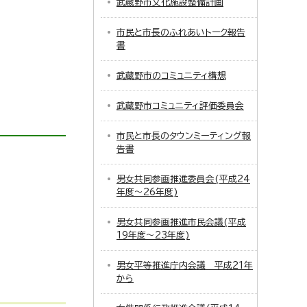
武蔵野市文化施設整備計画
市民と市長のふれあいトーク報告
書
武蔵野市のコミュニティ構想
武蔵野市コミュニティ評価委員会
市民と市長のタウンミーティング報
告書
男女共同参画推進委員会(平成24
年度～26年度)
男女共同参画推進市民会議(平成
19年度～23年度)
男女平等推進庁内会議 平成21年
から