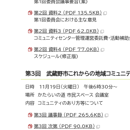
第1回委員会議事要旨(案)
第2回 資料2 （PDF 135.5KB）
第1回委員会における主な意見
第2回 資料3 （PDF 62.8KB）
コミュニティセンター管理運営委託費・活動補助
第2回 資料4 （PDF 77.0KB）
スケジュール(修正版)
第3回 武蔵野市これからの地域コミュニ
日時 11月19日（火曜日） 午後6時30分～
場所 かたらいの道 市民スペース 会議室
内容 コミュニティのあり方等について
第3回 議事録 （PDF 265.6KB）
第3回 次第 （PDF 90.0KB）