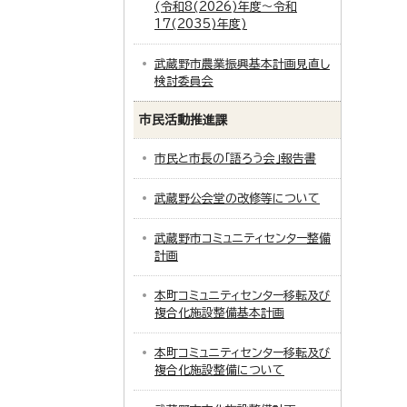
(令和8(2026)年度～令和
17(2035)年度)
武蔵野市農業振興基本計画見直し
検討委員会
市民活動推進課
市民と市長の「語ろう会」報告書
武蔵野公会堂の改修等について
武蔵野市コミュニティセンター整備
計画
本町コミュニティセンター移転及び
複合化施設整備基本計画
本町コミュニティセンター移転及び
複合化施設整備について