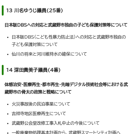
13 川名ゆうじ議員(25番)
日本版DBSへの対応と武蔵野市独自の子ども保護対策等について
日本版DBS（こども性暴力防止法）への対応と武蔵野市独自の
子ども保護対策について
仙川の将来と河川維持水の確保について
14 深田貴美子議員(4番)
体感治安・医療再生・都市再生・先端デジタル技術社会等における武
蔵野市の骨太の政策と戦略について
火災事故後の民泊事業について
吉祥寺地区医療再生について
武蔵野公会堂改修工事入札中止の今後について
一般廃棄物処理基本計画から、武蔵野スマートシティ計画へ