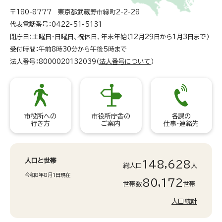
〒180-8777 東京都武蔵野市緑町2-2-28
代表電話番号：0422-51-5131
閉庁日：土曜日・日曜日、祝休日、年末年始（12月29日から1月3日まで）
受付時間：午前8時30分から午後5時まで
法人番号：8000020132039（
法人番号について
）
市役所への
市役所庁舎の
各課の
行き方
ご案内
仕事・連絡先
人口と世帯
148,628
総人口
人
令和8年8月1日現在
80,172
世帯数
世帯
人口統計