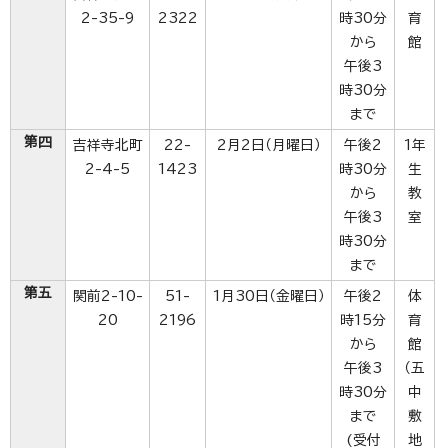
2-35-9
2322
時30分
育
から
館
午後3
時30分
まで
第四
吉祥寺北町
22-
2月2日（月曜日）
午後2
1年
2-4-5
1423
時30分
生
から
教
午後3
室
時30分
まで
第五
関前2-10-
51-
1月30日（金曜日）
午後2
体
20
2196
時15分
育
から
館
午後3
（五
時30分
中
まで
敷
(受付
地