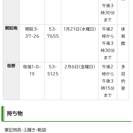
午後3
時30分
まで
関前南
関前3-
53-
1月21日（水曜日）
午後2
体
37-26
7655
時から
育
午後3
館
時30分
まで
桜野
桜堤1-8-
53-
2月6日（金曜日）
午後2
多
19
5125
時から
目
午後3
的
時15分
室
まで
持ち物
筆記用具・上履き・靴袋