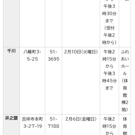
午後3
時30分
まで
（受付
午後2
時から）
千川
八幡町3-
51-
2月10日（火曜日）
午後2
ふれ
5-25
3695
時15分
あい
から
ホー
午後3
ル
時45分
（体
まで
育
館
棟2
階）
井之頭
吉祥寺本町
51-
2月6日（金曜日）
午後2
体
3-27-19
7188
時15分
育
から
館