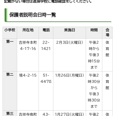
記載がない場合は直接学校に電話確認をしてください。
保護者説明会日時一覧
小学校
所在地
電話
実施日
時間
会
場
第一
吉祥寺本町
22-
2月3日（火曜日）
午後2
体
4-17-16
1421
時から
育
午後3
館
時15分
まで
第二
境4-2-15
51-
1月26日（月曜日）
午後2
体
4478
時30分
育
から
館
午後3
時30分
まで
第三
吉祥寺南町
43-
1月27日（火曜日）
午後2
体