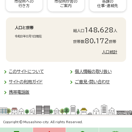
市役所への
市役所庁舎の
各課の
行き方
ご案内
仕事・連絡先
人口と世帯
148,628
総人口
人
令和8年8月1日現在
80,172
世帯数
世帯
人口統計
このサイトについて
個人情報の取り扱い
サイトの利用ガイド
ご意見・問い合わせ
携帯電話版
Copyright © Musashino-city. All rights Reserved.