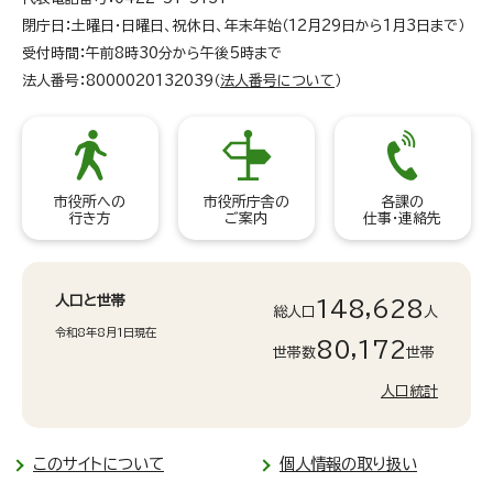
閉庁日：土曜日・日曜日、祝休日、年末年始（12月29日から1月3日まで）
受付時間：午前8時30分から午後5時まで
法人番号：8000020132039（
法人番号について
）
市役所への
市役所庁舎の
各課の
行き方
ご案内
仕事・連絡先
人口と世帯
148,628
総人口
人
令和8年8月1日現在
80,172
世帯数
世帯
人口統計
このサイトについて
個人情報の取り扱い