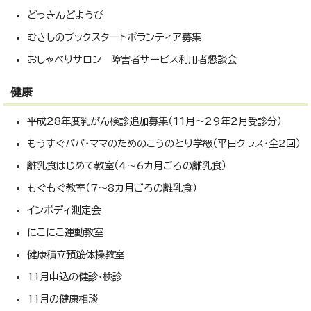
どっきんどようび
むさしのブックスタートボランティア募集
おしゃべりサロン 障害者サービス利用者懇談会
健康
平成28年度乳がん検診追加募集（11月～29年2月受診分）
もうすぐパパ・ママのためのこうのとり学級（平日クラス・全2回）
離乳食はじめて教室（4～6カ月ごろの離乳食）
もぐもぐ教室（7～8カ月ごろの離乳食）
インボディ測定会
にこにこ運動教室
健康積立預筋体操教室
11月申込の健診・検診
11月の健康相談