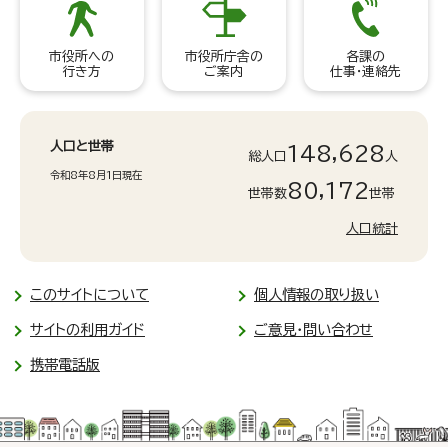
市役所への
市役所庁舎の
各課の
行き方
ご案内
仕事・連絡先
人口と世帯
148,628
総人口
人
令和8年8月1日現在
80,172
世帯数
世帯
人口統計
このサイトについて
個人情報の取り扱い
サイトの利用ガイド
ご意見・問い合わせ
携帯電話版