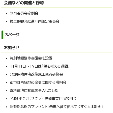
会議などの開催と傍聴
教育委員会定例会
第二期観光推進計画策定委員会
3ページ
お知らせ
特別職報酬等審議会を設置
11月11日～17日は「税を考える週間」
介護保険住宅改修施工業者研修会
都市計画緑地の変更に関する説明会
燃料電池自動車を導入しました
名勝「小金井（サクラ）」補植事業住民説明会
新築記念樹のプレゼント「未来へ育て苗木すくすく大木計画」