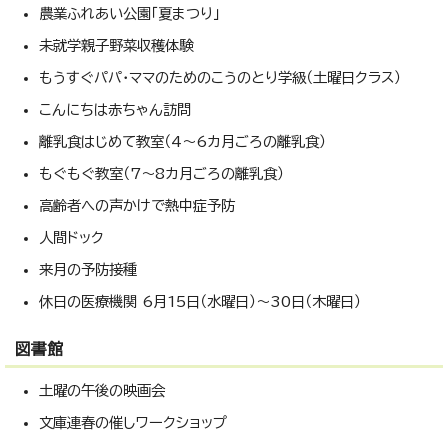
農業ふれあい公園「夏まつり」
未就学親子野菜収穫体験
もうすぐパパ・ママのためのこうのとり学級（土曜日クラス）
こんにちは赤ちゃん訪問
離乳食はじめて教室（4～6カ月ごろの離乳食）
もぐもぐ教室（7～8カ月ごろの離乳食）
高齢者への声かけで熱中症予防
人間ドック
来月の予防接種
休日の医療機関 6月15日（水曜日）～30日（木曜日）
図書館
土曜の午後の映画会
文庫連春の催しワークショップ