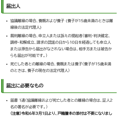
届出人
協議離縁の場合、養親および養子 (養子が15歳未満のときは離
縁後の法定代理人)
裁判離縁の場合、申立人または訴えの提起者（審判・判決確定、
調停・和解成立、請求の認諾の日から10日を経過しても申立人
または原告から届出がなされない場合は、相手方または被告か
らも届出が可能です。）
死亡した者との離縁の場合、養親または養子（養子が15歳未満
のときは、養子の現在の法定代理人）
届出に必要なもの
届書 1通（協議離縁および死亡した者との離縁の場合は、証人2
名の署名が必要です。）
（注意）令和6年3月1日より、戸籍謄本の添付は不要になりまし