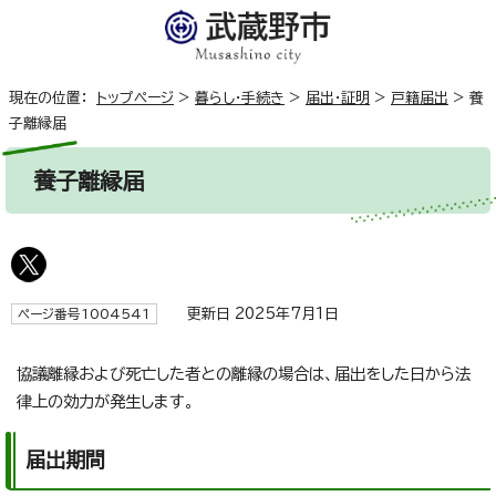
現在の位置：
トップページ
>
暮らし・手続き
>
届出・証明
>
戸籍届出
>
養
子離縁届
養子離縁届
更新日 2025年7月1日
ページ番号1004541
協議離縁および死亡した者との離縁の場合は、届出をした日から法
律上の効力が発生します。
届出期間