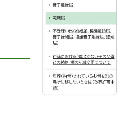
養子離縁届
転籍届
不受理申出(婚姻届、協議離婚届、
養子縁組届、協議養子離縁届、認知
届)
戸籍における「嫡出でない子の父母
との続柄」欄の記載変更について
埋葬(納骨)されているお骨を別の
場所に移したいときは(改葬許可申
請)