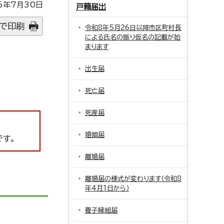
6年7月30日
戸籍届出
で印刷
令和8年5月26日以降市区町村長
による氏名の振り仮名の記載が始
まります
出生届
死亡届
死産届
婚姻届
です。
離婚届
離婚届の様式が変わります（令和8
年4月1日から）
養子縁組届