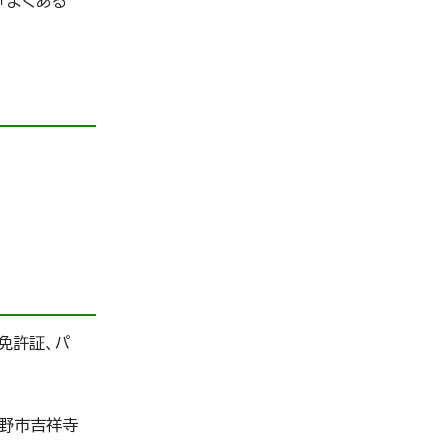
「よくある
免許証、パ
蔵野市吉祥寺