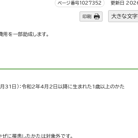
ページ番号1027352
更新日 202
大きな文字
印刷
費用を一部助成します。
3月31日）：令和2年4月2日以降に生まれた1歳以上のかた
かぜに罹患したかたは対象外です。