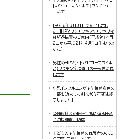
子宮頸がん予防ワクチン(HPV(ヒ
トパピローマウイルス)ワクチン)に
ついて
【令和8年3月31日で終了しまし
た。】HPVワクチンキャッチアップ接
種経過措置のご案内(平成9年4月
2日から平成21年4月1日生まれの
かた)
男性のHPV(ヒトパピローマウイル
ス)ワクチン接種費用の一部を助成
します
小児インフルエンザ予防接種費用の
一部を助成します【令和7年度は終
了しました】
骨髄移植等の医療行為に係る任意
予防接種費用助成
子どもの予防接種の保護者のかた