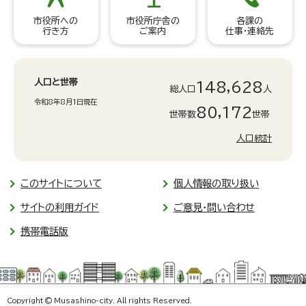
市役所への
市役所庁舎の
各課の
行き方
ご案内
仕事・連絡先
人口と世帯
148,628
総人口
人
令和8年8月1日現在
80,172
世帯数
世帯
人口統計
このサイトについて
個人情報の取り扱い
サイトの利用ガイド
ご意見・問い合わせ
携帯電話版
Copyright © Musashino-city. All rights Reserved.