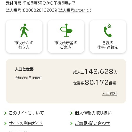
受付時間：午前8時30分から午後5時まで
法人番号：8000020132039（
法人番号について
）
市役所への
市役所庁舎の
各課の
行き方
ご案内
仕事・連絡先
人口と世帯
148,628
総人口
人
令和8年8月1日現在
80,172
世帯数
世帯
人口統計
このサイトについて
個人情報の取り扱い
サイトの利用ガイド
ご意見・問い合わせ