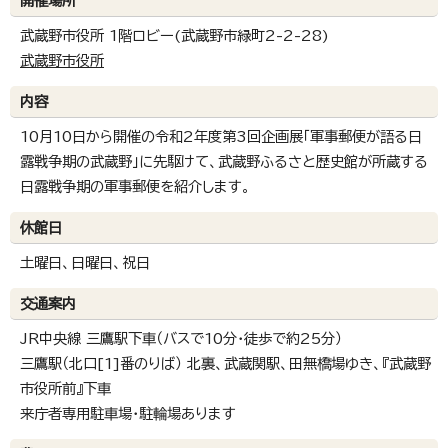
開催場所
武蔵野市役所 1階ロビー(武蔵野市緑町2-2-28)
武蔵野市役所
内容
10月10日から開催の令和2年度第3回企画展「軍事郵便が語る日
露戦争期の武蔵野」に先駆けて、武蔵野ふるさと歴史館が所蔵する
日露戦争期の軍事郵便を紹介します。
休館日
土曜日、日曜日、祝日
交通案内
JR中央線 三鷹駅下車（バスで10分・徒歩で約25分）
三鷹駅（北口[1]番のりば） 北裏、武蔵関駅、田無橋場ゆき、『武蔵野
市役所前』下車
来庁者専用駐車場・駐輪場あります