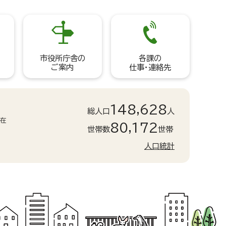
市役所庁舎の
各課の
ご案内
仕事・連絡先
148,628
総人口
人
現在
80,172
世帯数
世帯
人口統計