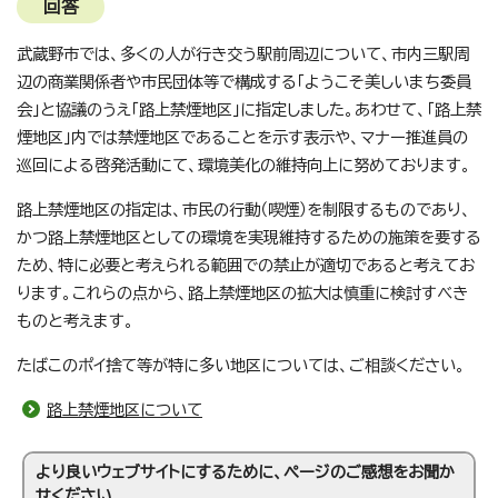
回答
武蔵野市では、多くの人が行き交う駅前周辺について、市内三駅周
辺の商業関係者や市民団体等で構成する「ようこそ美しいまち委員
会」と協議のうえ「路上禁煙地区」に指定しました。あわせて、「路上禁
煙地区」内では禁煙地区であることを示す表示や、マナー推進員の
巡回による啓発活動にて、環境美化の維持向上に努めております。
路上禁煙地区の指定は、市民の行動（喫煙）を制限するものであり、
かつ路上禁煙地区としての環境を実現維持するための施策を要する
ため、特に必要と考えられる範囲での禁止が適切であると考えてお
ります。これらの点から、路上禁煙地区の拡大は慎重に検討すべき
ものと考えます。
たばこのポイ捨て等が特に多い地区については、ご相談ください。
路上禁煙地区について
より良いウェブサイトにするために、ページのご感想をお聞か
せください