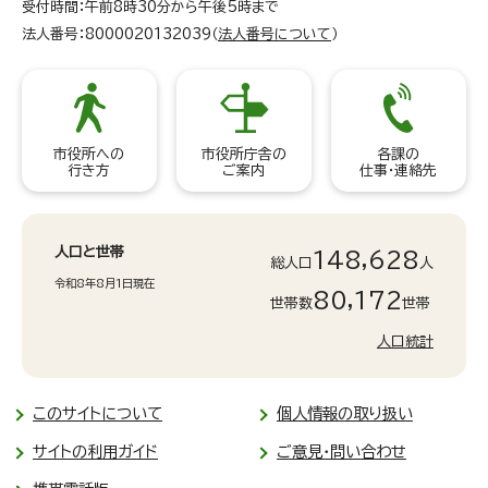
受付時間：午前8時30分から午後5時まで
法人番号：8000020132039（
法人番号について
）
市役所への
市役所庁舎の
各課の
行き方
ご案内
仕事・連絡先
人口と世帯
148,628
総人口
人
令和8年8月1日現在
80,172
世帯数
世帯
人口統計
このサイトについて
個人情報の取り扱い
サイトの利用ガイド
ご意見・問い合わせ