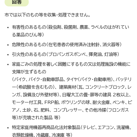
回答
市では以下のもの等を収集・処理できません。
有害性のあるもの（殺虫剤、殺菌剤、農薬、ラベルのはがれてい
る薬品のびん等）
危険性のあるもの（在宅患者の使用済み注射針、消火器等）
引火性のあるもの（プロパンガスボンベ、揮発油、灯油等）
家庭ごみの処理を著しく困難にするもの又は処理施設の機能に
支障が生ずるもの
（バイク、バイク・自動車部品、タイヤ（バイク・自動車用）、バッテリ
ー（希硫酸を含むもの）、 建築廃材（瓦、コンクリートブロック、レ
ンガ、設備及び外壁材等）、日曜大工の畳・扉等の建具 2枚以上、
モーター付工具、FRP船、ボウリングの球、耐火金庫、ペンキ、ピ
アノ、土砂、石、肥料、 コンプレッサー、その他冷媒（フロンガス
等）が充填された製品 等）
特定家庭用機器再商品化法対象製品（テレビ、エアコン、洗濯機、
衣類乾燥機、冷蔵庫、冷凍庫 等）