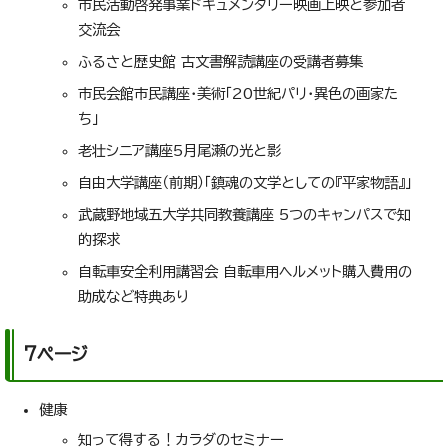
市民活動啓発事業ドキュメンタリー映画上映と参加者
交流会
ふるさと歴史館 古文書解読講座の受講者募集
市民会館市民講座・美術「20世紀パリ・異色の画家た
ち」
老壮シニア講座5月尾瀬の光と影
自由大学講座（前期）「鎮魂の文学としての『平家物語』」
武蔵野地域五大学共同教養講座 5つのキャンパスで知
的探求
自転車安全利用講習会 自転車用ヘルメット購入費用の
助成など特典あり
7ページ
健康
知って得する！カラダのセミナー