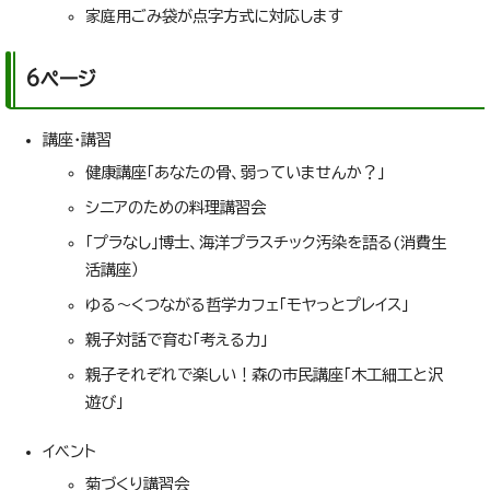
家庭用ごみ袋が点字方式に対応します
6ページ
講座・講習
健康講座「あなたの骨、弱っていませんか？」
シニアのための料理講習会
「プラなし」博士、海洋プラスチック汚染を語る(消費生
活講座）
ゆる～くつながる哲学カフェ「モヤっとプレイス」
親子対話で育む「考える力」
親子それぞれで楽しい！森の市民講座「木工細工と沢
遊び」
イベント
菊づくり講習会