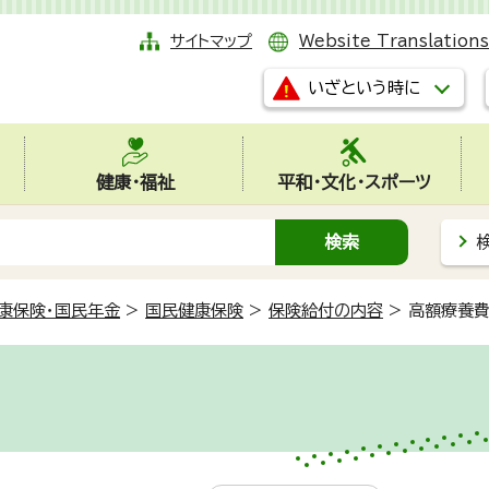
サイトマップ
Website Translations
いざという時に
健康・福祉
平和・文化・スポーツ
康保険・国民年金
>
国民健康保険
>
保険給付の内容
>
高額療養