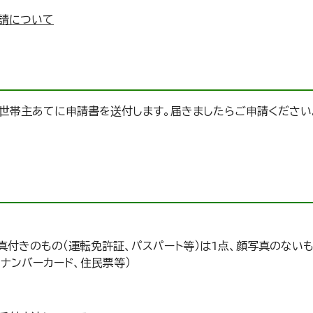
請について
世帯主あてに申請書を送付します。届きましたらご申請ください
付きのもの（運転免許証、パスパート等）は1点、顔写真のないも
ナンバーカード、住民票等）