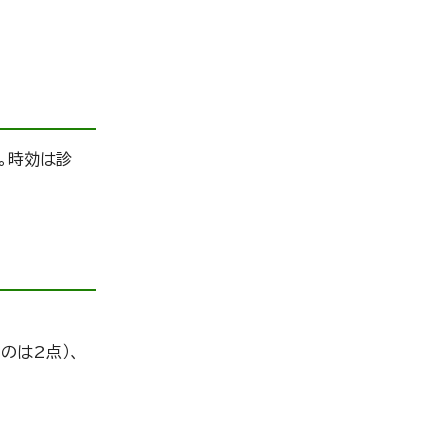
。時効は診
のは2点）、