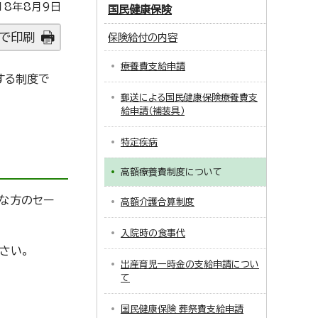
18年8月9日
国民健康保険
で印刷
保険給付の内容
療養費支給申請
する制度で
郵送による国民健康保険療養費支
給申請（補装具）
特定疾病
高額療養費制度について
な方のセー
高額介護合算制度
入院時の食事代
さい。
出産育児一時金の支給申請につい
て
国民健康保険 葬祭費支給申請