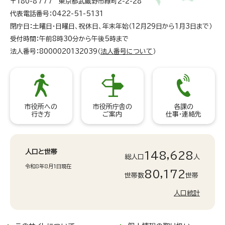
〒180-8777 東京都武蔵野市緑町2-2-28
代表電話番号：0422-51-5131
閉庁日：土曜日・日曜日、祝休日、年末年始（12月29日から1月3日まで）
受付時間：午前8時30分から午後5時まで
法人番号：8000020132039（
法人番号について
）
市役所への
市役所庁舎の
各課の
行き方
ご案内
仕事・連絡先
人口と世帯
148,628
総人口
人
令和8年8月1日現在
80,172
世帯数
世帯
人口統計