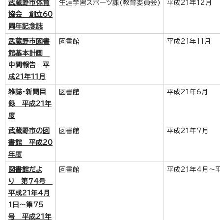
武蔵野市体育
生涯学習スポーツ課(教育委員会)
平成21年12月
協会 創立60
周年記念誌
武蔵野市図書
図書館
平成21年11月
館基本計画
中間報告 平
成21年11月
雑誌・新聞目
図書館
平成21年6月
録 平成21年
度
武蔵野市の図
図書館
平成21年7月
書館 平成20
年度
図書館だよ
図書館
平成21年4月～
り 第74号
平成21年4月
1日～第75
号 平成21年