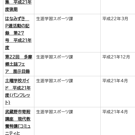
集 平成21年
度後期
はなみずき
生涯学習スポーツ課
平成22年3月
P連活動の記
録 第27
号 平成21年
度
第22回 多摩
生涯学習スポーツ課
平成21年12月
郷土誌フェ
ア 展示目録
土曜学校ガイ
生涯学習スポーツ課
平成21年4月
ド 平成21年
度(パンフレッ
ト)
武蔵野市寄附
生涯学習スポーツ課
平成21年4月
講座 現代教
養特講[コミュ
ニティと