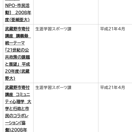
NPO・市民活
動] 2008年
度(亜細亜大)
武蔵野市寄付
生涯学習スポーツ課
平成21年4月
講座 講義録
統一テーマ
「21世紀の公
共政策の課題
と展望」 平成
20年度(武蔵
野大)
武蔵野市寄付
生涯学習スポーツ課
平成21年4月
講座 コミュニ
ティ心理学 大
学と行政と市
民のコラボレ
ーション(協
働)2008年