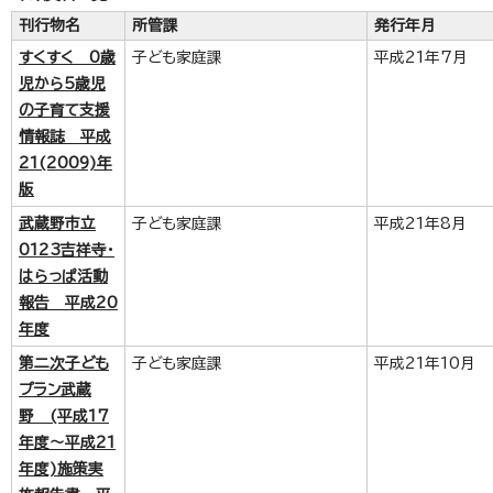
刊行物名
所管課
発行年月
すくすく 0歳
子ども家庭課
平成21年7月
児から5歳児
の子育て支援
情報誌 平成
21(2009)年
版
武蔵野市立
子ども家庭課
平成21年8月
0123吉祥寺・
はらっぱ活動
報告 平成20
年度
第二次子ども
子ども家庭課
平成21年10月
プラン武蔵
野 (平成17
年度～平成21
年度)施策実