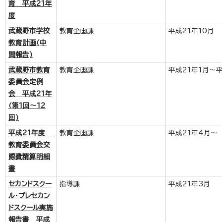
育 平成21年
度
武蔵野市学校
教育企画課
平成21年10月
教育計画(中
間報告)
武蔵野市教育
教育企画課
平成21年1月～平
委員会定例
会 平成21年
(第1回～12
回)
平成21年度
教育企画課
平成21年4月～
教育委員会交
際費精算明細
書
セカンドスクー
指導課
平成21年3月
ル・プレセカン
ドスクール実施
報告書 平成