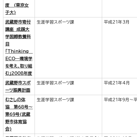
度 (東京女
子大)
武蔵野市寄付
生涯学習スポーツ課
平成21年3月
講座 成蹊大
学国際教養科
目
「Thinking
ECO─環境学
を考え、取り組
む」2008年度
武蔵野市スポ
生涯学習スポーツ課
平成21年4月
ーツ振興計画
むさしの体
生涯学習スポーツ課
平成21年9月～
協 第68号～
第69号(武蔵
野市体育協
会)