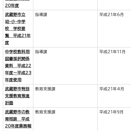
20年度
武蔵野市立
指導課
平成21年6月
幼・小・中学
校 学校要
覧 平成21年
度
中学校教科用
指導課
平成21年11月
図書採択関係
資料 平成22
年度～平成23
年度使用
武蔵野市特別
教育支援課
平成21年4月
支援教育推進
計画
武蔵野市の教
教育支援課
平成21年9月
育相談 平成
20年度業務報