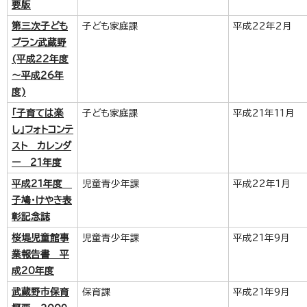
要版
第三次子ども
子ども家庭課
平成22年2月
プラン武蔵野
(平成22年度
～平成26年
度)
「子育ては楽
子ども家庭課
平成21年11月
し」フォトコンテ
スト カレンダ
ー 21年度
平成21年度
児童青少年課
平成22年1月
子鳩・けやき表
彰記念誌
桜堤児童館事
児童青少年課
平成21年9月
業報告書 平
成20年度
武蔵野市保育
保育課
平成21年9月