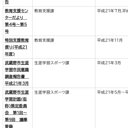
告
教育支援セン
教育支援課
平成21年7月,平
ターだより
第4号～第5
号
特別支援教育
教育支援課
平成21年11月
便り(平成21
年度)
武蔵野市生涯
生涯学習スポーツ課
平成21年3月
学習市民意識
調査報告書
平成21年3月
武蔵野市生涯
生涯学習スポーツ課
平成21年5月～
学習計画(仮
称)策定委員
会 第1回～
第9回 議事
要録