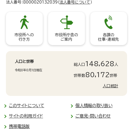
法人番号：8000020132039（
法人番号について
）
市役所への
市役所庁舎の
各課の
行き方
ご案内
仕事・連絡先
人口と世帯
148,628
総人口
人
令和8年8月1日現在
80,172
世帯数
世帯
人口統計
このサイトについて
個人情報の取り扱い
サイトの利用ガイド
ご意見・問い合わせ
携帯電話版